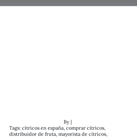
Calidad
Sostenibilidad
Ferias
Empleo
Noticias
Contacto
By
|
Tags:
cítricos en españa
,
comprar cítricos
,
distribuidor de fruta
,
mayorista de cítricos
,