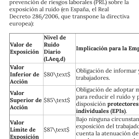
prevención de riesgos laborales (PRL) sobre la
exposición al ruido (en España, el Real
Decreto 286/2006, que transpone la directiva
europea):
Nivel de
Valor de
Ruido
Implicación para la Em
Exposición
Diario
(LAeq,d
)
Valor
Obligación de informar 
Inferior de
$80\text$
trabajadores.
Acción
Obligación de adoptar 
Valor
para reducir el ruido y 
Superior de
$85\text$
disposición
protectores
Acción
individuales (EPIs)
.
Bajo ninguna circunstanc
Valor
exposición del trabajad
Límite de
$87\text$
cuenta la atenuación de
Exposición