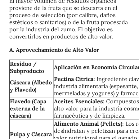
El mayor volumen de residuos orgánicos
proviene de la fruta que se descarta en el
proceso de selección (por calibre, daños
estéticos o sanitarios) o de la fruta procesada
por la industria del zumo. El objetivo es
convertirlos en productos de alto valor.
A. Aprovechamiento de Alto Valor
Residuo /
Aplicación en Economía Circula
Subproducto
Pectina Cítrica:
Ingrediente clav
Cáscara (Albedo
industria alimentaria (espesante,
y Flavedo)
mermeladas y yogures) y farmac
Flavedo (Capa
Aceites Esenciales:
Compuestos 
externa de la
alto valor para la industria cosm
cáscara)
farmacéutica y de limpieza.
Alimento Animal (Pellets):
Los r
deshidratan y peletizan para cre
Pulpa y Cáscara
valor nutricional para el ganado