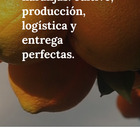
producción,
Calidad
logística y
Sostenibilidad
entrega
perfectas.
Ferias
Empleo
Noticias
Contacto