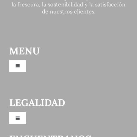
la frescura, la sostenibilidad y la satisfacción
de nuestros clientes.
MENU
Toggle
Navigation
Inicio
LEGALIDAD
Empresa
Toggle
Quienes somos
Navigation
Política de privacidad