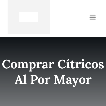
Skip
to
content
Toggle
Navigat
Inicio
Empresa
Comprar Cítricos
Quienes somos
Al Por Mayor
Productos
Servicios