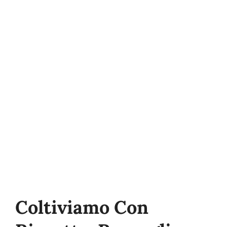
Qualità
Sostenibilità
Fiere
Occupazione
Notizie
Contatto
Coltiviamo Con