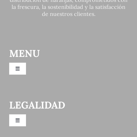
la frescura, la sostenibilidad y la satisfacción
de nuestros clientes.
MENU
Toggle
Navigation
Distributore di frutta Valencia
LEGALIDAD
Azienda di produzione e distribuzione di arance
Toggle
Azienda produttrice di agrumi
Navigation
politica sulla riservatezza