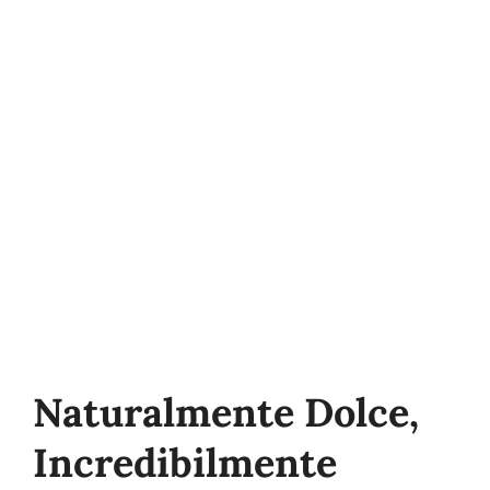
Qualità
Sostenibilità
Fiere
Occupazione
Notizie
Naturalmente Dolce,
Contatto
Incredibilmente