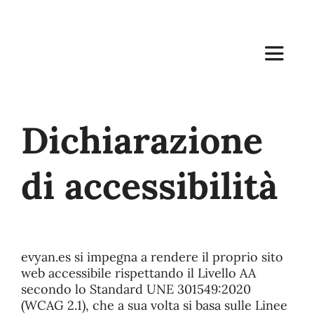
Skip
to
content
Toggle
Navigat
Distributore di frutta Valen
Dichiarazione
Azienda di produzione e dis
di accessibilità
Azienda produttrice di agr
Prodotti
evyan.es si impegna a rendere il proprio sito
web accessibile rispettando il Livello AA
secondo lo Standard UNE 301549:2020
Servizi di vendita all’ingros
(WCAG 2.1), che a sua volta si basa sulle Linee