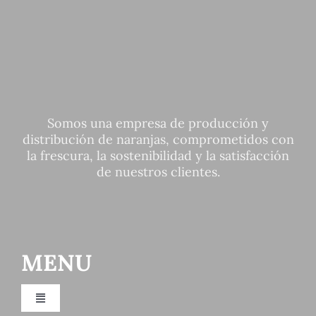
Somos una empresa de producción y
distribución de naranjas, comprometidos con
la frescura, la sostenibilidad y la satisfacción
de nuestros clientes.
MENU
Toggle